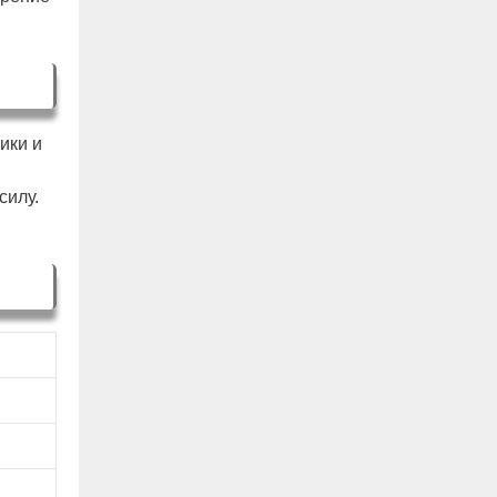
ики и
силу.