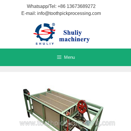
Saltar
Whatsapp/Tel: +86 13673689272
para
E-mail: info@toothpickprocessing.com
o
conteúdo
Menu