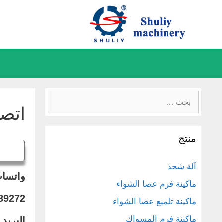
نتقل
لى
لمحتوى
البحث
اتصل
عن:
منتج
آلة شحذ
واتسا
ماكينة فرم عصا الشواء
89272
ماكينة تلميع عصا الشواء
ماكينة فرم المسواك
البريد الإلكتروني