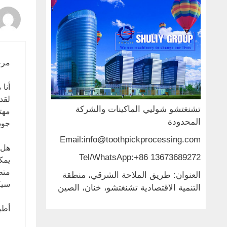
مرح
أنا
لقد
تشنغتشو شوليي الماكينات والشركة
مهت
المحدودة
جود
Email:info@toothpickprocessing.com
هل 
Tel/WhatsApp:+86 13673689272
يمك
متط
العنوان: طريق الملاحة الشرقي، منطقة
سيك
التنمية الاقتصادية تشنغتشو، خنان، الصين
أطي