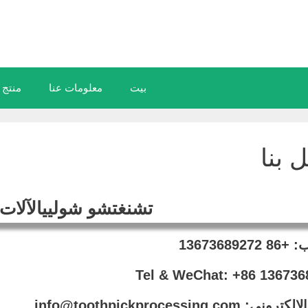
بيت
معلومات عنا
منتج
 بنا
تشنغتشو شولييالآلات
ب:
+86 13673689272
Tel & WeChat: +86
136736
: info@toothpickprocessing.com