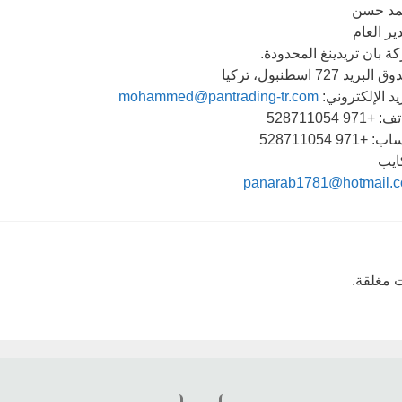
د حسن
ير العام
ة بان تريدينغ المحدودة.
لبريد 727 اسطنبول، تركيا
يد الإلكتروني:
mohammed@pantrading-tr.com
+971 528711054
 +971 528711054
يب
panarab1781@hotmail.
ت مغلقة.