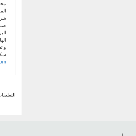
محم
المد
شرك
صندوق ا
البر
الهاتف: 
واتساب:
سكا
com
التعليقا