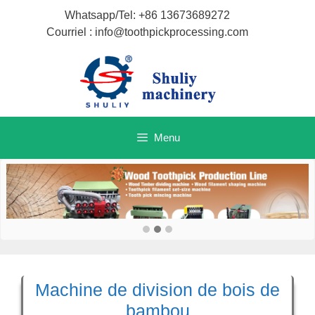
Aller
Whatsapp/Tel: +86 13673689272
au
Courriel : info@toothpickprocessing.com
contenu
Menu
Machine de division de bois de
bambou